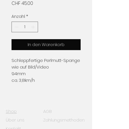
Preis
CHF 45.00
Anzahl
*
In den Warenkorb
Schleppfertige Perlmutt-Spange
wie auf Bild/Video
94mm
ca. 3,8km/h
Shop
AGB
Über uns
Zahlungsmethoden
Kontakt
Impressum