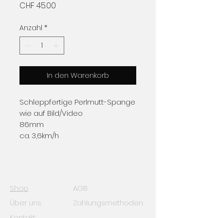
Preis
CHF 45.00
Anzahl
*
In den Warenkorb
Schleppfertige Perlmutt-Spange
wie auf Bild/Video
86mm
ca. 3,6km/h
Shop
AGB
Über uns
Zahlungsmethoden
Kontakt
Impressum